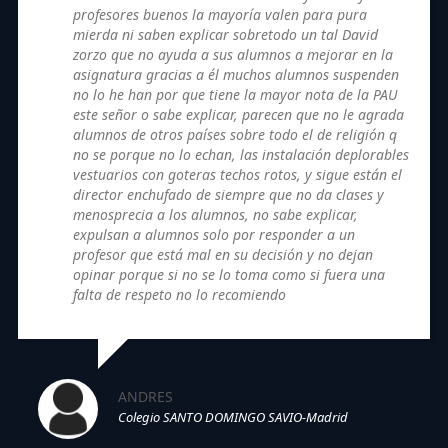
profesores buenos la mayoría valen para pura
mierda ni saben explicar sobretodo un tal David
zorzo que no ayuda a sus alumnos a mejorar en la
asignatura gracias a él muchos alumnos suspenden
no lo he han por que tiene la mayor nota de la PAU
este señor o sabe explicar, parecen que no le agrada
alumnos de otros países sobre todo el de religión q
no se porque no lo echan, las instalación deplorables
vestuarios con goteras techos rotos, y sigue están el
director enchufado de siempre que no da clases y
menosprecia a los alumnos, no sabe explicar,
expulsan a alumnos solo por responder a un
profesor que está mal en su decisión y no dejan
opinar porque si no se lo toma como si fuera una
falta de respeto no lo recomiendo
ANDRES
Colegio SANTO DOMINGO SAVIO-Madrid