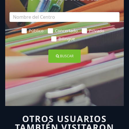
Público
Concertado
Privado
Bilingüe
BUSCAR
OTROS USUARIOS
TAMBIÉN VISITARON