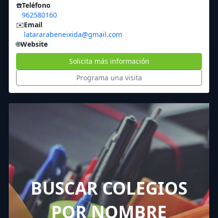
☎️
Teléfono
962580160
✉️
Email
latararabeneixida@gmail.com
🌐
Website
Solicita más información
Programa una visita
BUSCAR COLEGIOS
POR NOMBRE