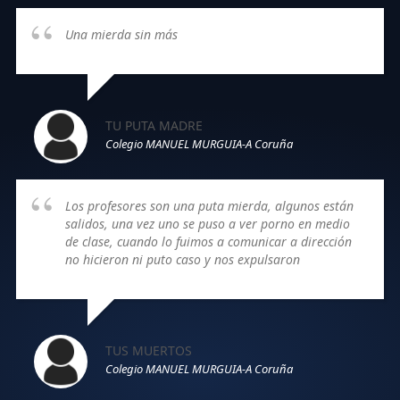
Una mierda sin más
TU PUTA MADRE
Colegio MANUEL MURGUIA-A Coruña
Los profesores son una puta mierda, algunos están
salidos, una vez uno se puso a ver porno en medio
de clase, cuando lo fuimos a comunicar a dirección
no hicieron ni puto caso y nos expulsaron
TUS MUERTOS
Colegio MANUEL MURGUIA-A Coruña