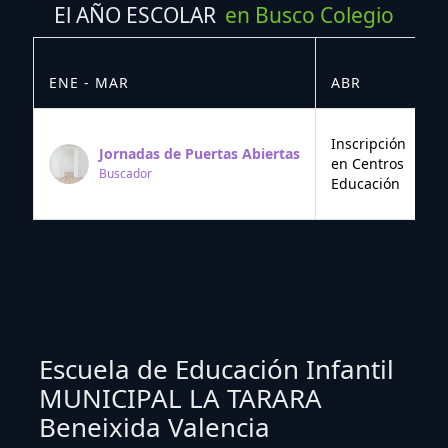
El AÑO ESCOLAR
en Busco Colegio
ENE - MAR
ABR
M
Inscripción
Jornadas de Puertas Abiertas
en Centros
Buscador
Educación
Escuela de Educación Infantil
MUNICIPAL LA TARARA
Beneixida Valencia