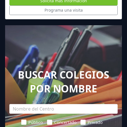
Solicita más información
Programa una visita
BUSCAR COLEGIOS
POR NOMBRE
Público
Concertado
Privado