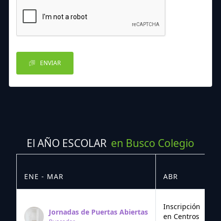
ENVIAR
El AÑO ESCOLAR
en Busco Colegio
ENE - MAR
ABR
M
Inscripción
Jornadas de Puertas Abiertas
en Centros