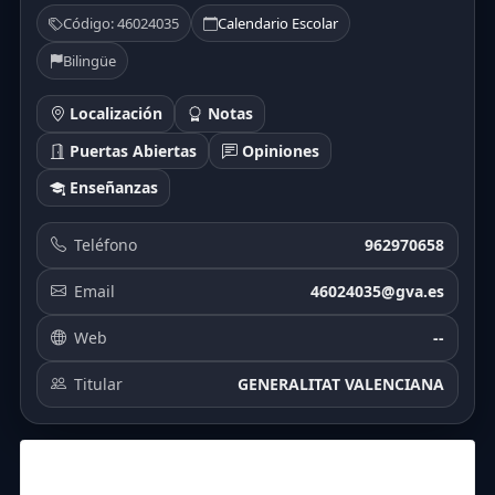
Código: 46024035
Calendario Escolar
Bilingüe
Localización
Notas
Puertas Abiertas
Opiniones
Enseñanzas
Teléfono
962970658
Email
46024035@gva.es
Web
--
Titular
GENERALITAT VALENCIANA