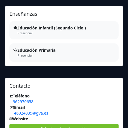
Enseñanzas
Educación Infantil (Segundo Ciclo )
Presencial
Educación Primaria
Presencial
Contacto
☎️
Teléfono
962970658
✉️
Email
46024035@gva.es
🌐
Website