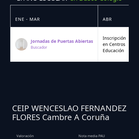
ENE - MAR
ABR
M
Inscripción
Jornadas de Puertas Abiertas
en Centros
Buscador
Educación
CEIP WENCESLAO FERNANDEZ
FLORES Cambre A Coruña
Valoración
Nota media PAU