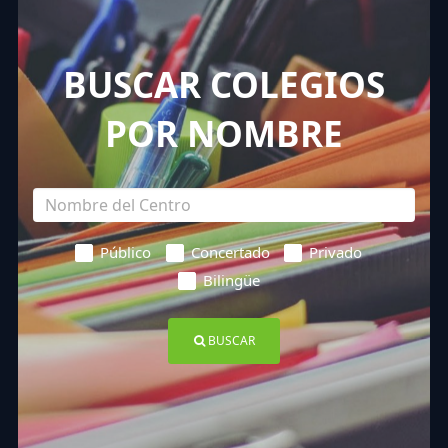
BUSCAR COLEGIOS
POR NOMBRE
Público
Concertado
Privado
Bilingüe
BUSCAR