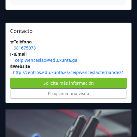
Contacto
☎️
Teléfono
981675078
✉️
Email
ceip.wenceslao@edu.xunta.gal
🌐
Website
http://centros.edu.xunta.es/ceipwenceslaofernandez/
Solicita más información
Programa una visita