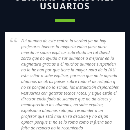
USUARIOS
Fui alumno de este centro la verdad ya no hay
profesores buenos la mayoría valen para pura
mierda ni saben explicar sobretodo un tal David
zorzo que no ayuda a sus alumnos a mejorar en la
asignatura gracias a él muchos alumnos suspenden
no lo he han por que tiene la mayor nota de la PAU
este señor o sabe explicar, parecen que no le agrada
alumnos de otros países sobre todo el de religión q
no se porque no lo echan, las instalación deplorables
vestuarios con goteras techos rotos, y sigue están el
director enchufado de siempre que no da clases y
menosprecia a los alumnos, no sabe explicar,
expulsan a alumnos solo por responder a un
profesor que está mal en su decisión y no dejan
opinar porque si no se lo toma como si fuera una
falta de respeto no lo recomiendo