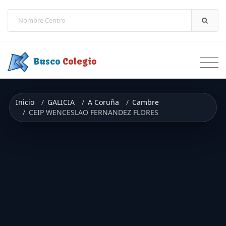
Saltar a contenido
Busco
Colegio
Inicio
GALICIA
A Coruña
Cambre
CEIP WENCESLAO FERNANDEZ FLORES