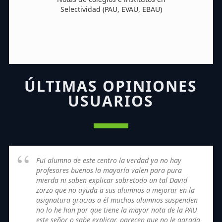
Selectividad (PAU, EVAU, EBAU)
ÚLTIMAS OPINIONES
USUARIOS
Fui alumno de este centro la verdad ya no hay
profesores buenos la mayoría valen para pura
mierda ni saben explicar sobretodo un tal David
zorzo que no ayuda a sus alumnos a mejorar en la
asignatura gracias a él muchos alumnos suspenden
no lo he han por que tiene la mayor nota de la PAU
este señor o sabe explicar, parecen que no le agrada