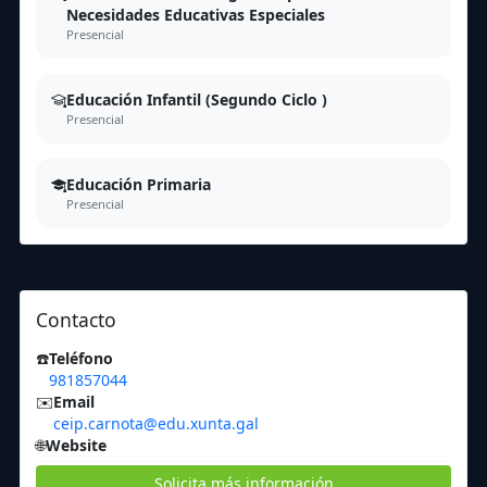
Necesidades Educativas Especiales
Presencial
Educación Infantil (Segundo Ciclo )
Presencial
Educación Primaria
Presencial
Contacto
☎️
Teléfono
981857044
✉️
Email
ceip.carnota@edu.xunta.gal
🌐
Website
Solicita más información