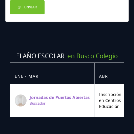
ENVIAR
El AÑO ESCOLAR
en Busco Colegio
ENE - MAR
ABR
M
Inscripción
Jornadas de Puertas Abiertas
en Centros
Buscador
Educación