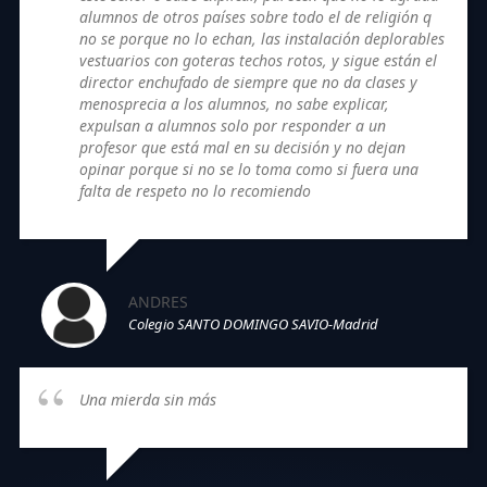
alumnos de otros países sobre todo el de religión q
no se porque no lo echan, las instalación deplorables
vestuarios con goteras techos rotos, y sigue están el
director enchufado de siempre que no da clases y
menosprecia a los alumnos, no sabe explicar,
expulsan a alumnos solo por responder a un
profesor que está mal en su decisión y no dejan
opinar porque si no se lo toma como si fuera una
falta de respeto no lo recomiendo
ANDRES
Colegio SANTO DOMINGO SAVIO-Madrid
Una mierda sin más