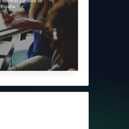
s carreras y grados de
 España.