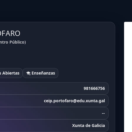
TOFARO
tro Público)
 Abiertas
Enseñanzas
981666756
ceip.portofaro@edu.xunta.gal
--
Xunta de Galicia