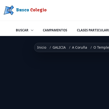
Saltar a contenido
Busco
Colegio
BUSCAR
CAMPAMENTOS
CLASES PARTICULAR
Inicio
GALICIA
A Coruña
O Temple