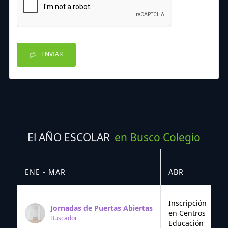
ENVIAR
El AÑO ESCOLAR
en Busco Colegio
ENE - MAR
ABR
M
Inscripción
Jornadas de Puertas Abiertas
en Centros
Buscador
Educación