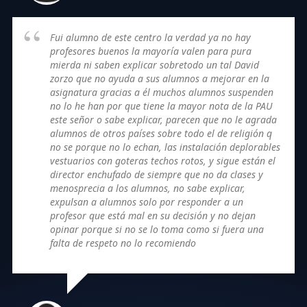
Fui alumno de este centro la verdad ya no hay
profesores buenos la mayoría valen para pura
mierda ni saben explicar sobretodo un tal David
zorzo que no ayuda a sus alumnos a mejorar en la
asignatura gracias a él muchos alumnos suspenden
no lo he han por que tiene la mayor nota de la PAU
este señor o sabe explicar, parecen que no le agrada
alumnos de otros países sobre todo el de religión q
no se porque no lo echan, las instalación deplorables
vestuarios con goteras techos rotos, y sigue están el
director enchufado de siempre que no da clases y
menosprecia a los alumnos, no sabe explicar,
expulsan a alumnos solo por responder a un
profesor que está mal en su decisión y no dejan
opinar porque si no se lo toma como si fuera una
falta de respeto no lo recomiendo