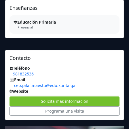
Enseñanzas
Educación Primaria
Presencial
Contacto
☎️
Teléfono
981832536
✉️
Email
cep.pilar.maestu@edu.xunta.gal
🌐
Website
Solicita más información
Programa una visita