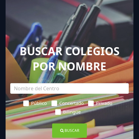
BUSCAR COLEGIOS
POR NOMBRE
Público
Concertado
Privado
Bilingüe
BUSCAR