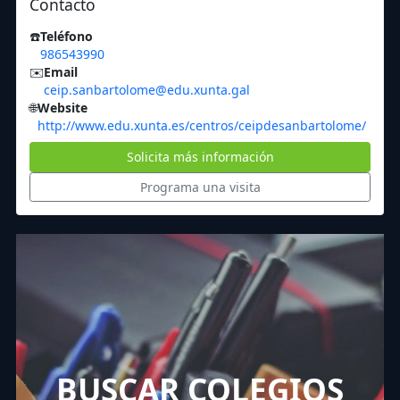
Contacto
☎️
Teléfono
986543990
✉️
Email
ceip.sanbartolome@edu.xunta.gal
🌐
Website
http://www.edu.xunta.es/centros/ceipdesanbartolome/
Solicita más información
Programa una visita
BUSCAR COLEGIOS