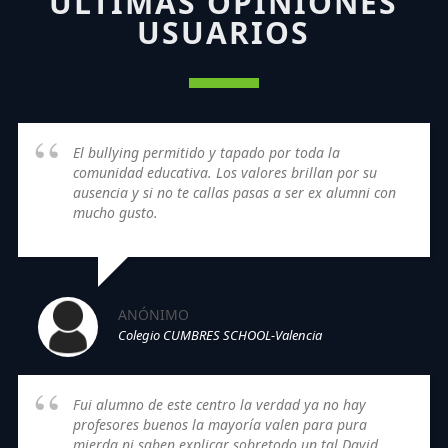
ÚLTIMAS OPINIONES
USUARIOS
El bullying permitido y tapado por toda la
comunidad educativa. Los valores brillan por su
ausencia y si no te callas pasas a ser ex alumni con
mucho gusto.
ANÓNIMO
Colegio CUMBRES SCHOOL-Valencia
Fui alumno de este centro la verdad ya no hay
profesores buenos la mayoría valen para pura
mierda ni saben explicar sobretodo un tal David