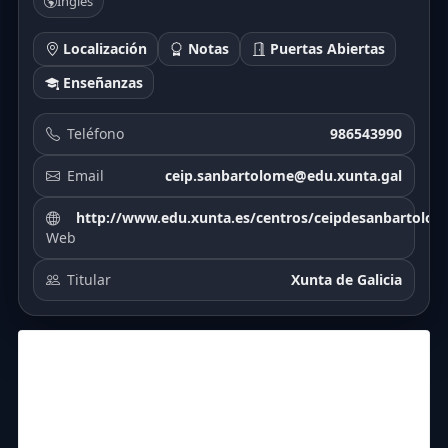
Inglés
Localización
Notas
Puertas Abiertas
Enseñanzas
Teléfono
986543990
Email
ceip.sanbartolome@edu.xunta.gal
http://www.edu.xunta.es/centros/ceipdesanbartolom
Web
Titular
Xunta de Galicia