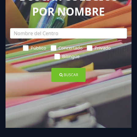
POR NOMBRE
Público
Concertado
Privado
Bilingüe
BUSCAR