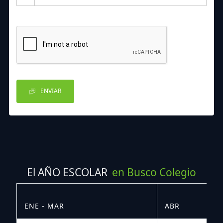
ENVIAR
El AÑO ESCOLAR
en Busco Colegio
ENE - MAR
ABR
M