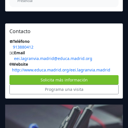
Presencial
Contacto
☎️
Teléfono
913880412
✉️
Email
eei.lagranvia.madrid@educa.madrid.org
🌐
Website
http://www.educa.madrid.org/eei.lagranvia.madrid
Solicita más información
Programa una visita