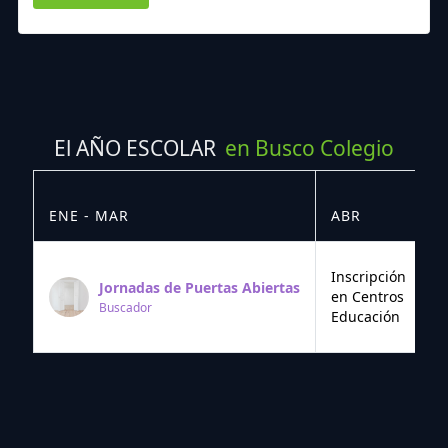
El AÑO ESCOLAR
en Busco Colegio
ENE - MAR
ABR
M
Inscripción
Jornadas de Puertas Abiertas
en Centros
Buscador
Educación