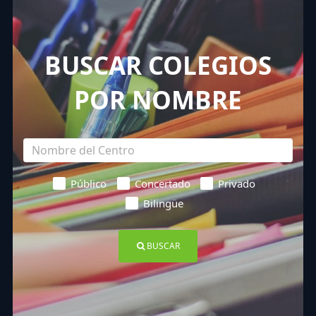
BUSCAR COLEGIOS
POR NOMBRE
Público
Concertado
Privado
Bilingüe
BUSCAR