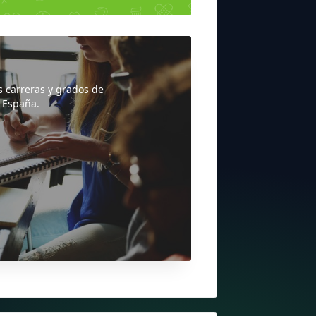
s carreras y grados de
 España.