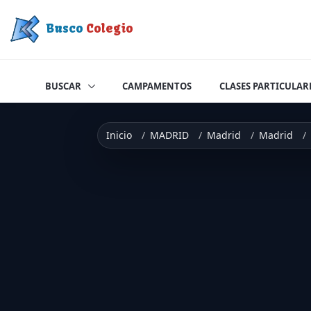
Saltar a contenido
Busco
Colegio
BUSCAR
CAMPAMENTOS
CLASES PARTICULAR
Inicio
MADRID
Madrid
Madrid