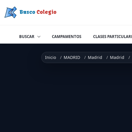
Saltar a contenido
Busco
Colegio
BUSCAR
CAMPAMENTOS
CLASES PARTICULAR
Inicio
MADRID
Madrid
Madrid