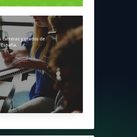
s carreras y grados de
 España.