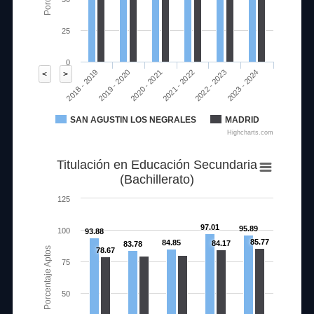
25
0
2020 - 2021
2023 - 2024
2018 - 2019
2021 - 2022
2019 - 2020
2022 - 2023
<
>
SAN AGUSTIN LOS NEGRALES
MADRID
Highcharts.com
Titulación en Educación Secundaria
(Bachillerato)
125
97.01
95.89
100
93.88
85.77
84.85
84.17
83.78
Porcentaje Aptos
78.67
75
50