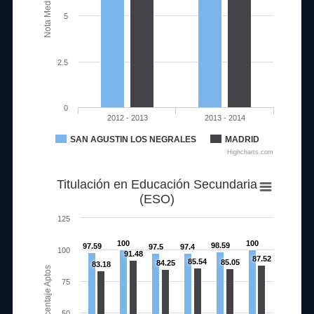
Nota Media
5
2.5
0
2012 - 2013
2013 - 2014
SAN AGUSTIN LOS NEGRALES
MADRID
Highcharts.com
Titulación en Educación Secundaria
(ESO)
125
100
100
98.59
97.59
97.5
97.4
100
91.48
87.52
85.54
85.05
84.25
83.18
Porcentaje Aptos
75
50