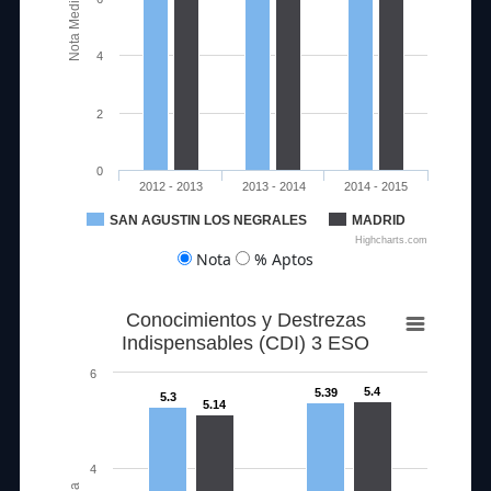
Nota Media
4
2
0
2012 - 2013
2013 - 2014
2014 - 2015
SAN AGUSTIN LOS NEGRALES
MADRID
82.22
91.67
86.38
97.18
90
Highcharts.com
Nota
% Aptos
Conocimientos y Destrezas
Indispensables (CDI) 3 ESO
6
5.4
5.39
5.3
5.14
4