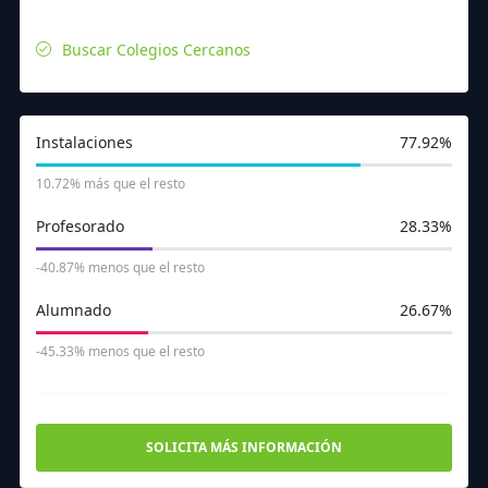
Buscar Colegios Cercanos
Instalaciones
77.92%
10.72% más que el resto
Profesorado
28.33%
-40.87% menos que el resto
235
469
97
Alumnado
26.67%
-45.33% menos que el resto
SOLICITA MÁS INFORMACIÓN