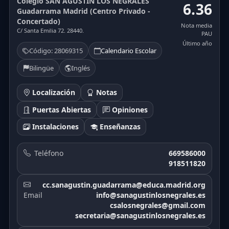
Colegio SAN AGUSTIN LOS NEGRALES
6.36
Guadarrama Madrid (Centro Privado -
Concertado)
Nota media
C/ Santa Emilia 72. 28440.
PAU
Último año
Código: 28069315
Calendario Escolar
Bilingüe
Inglés
Localización
Notas
Puertas Abiertas
Opiniones
Instalaciones
Enseñanzas
Teléfono
669586000
918511820
cc.sanagustin.guadarrama@educa.madrid.org
Email
info@sanagustinlosnegrales.es
csalosnegrales@gmail.com
secretaria@sanagustinlosnegrales.es