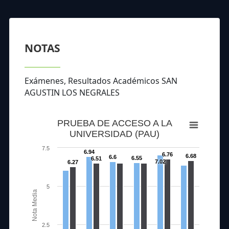
NOTAS
Exámenes, Resultados Académicos SAN
AGUSTIN LOS NEGRALES
PRUEBA DE ACCESO A LA
UNIVERSIDAD (PAU)
7.5
6.94
6.76
6.68
6.6
6.55
6.51
7.02
6.27
5
Nota Media
2.5