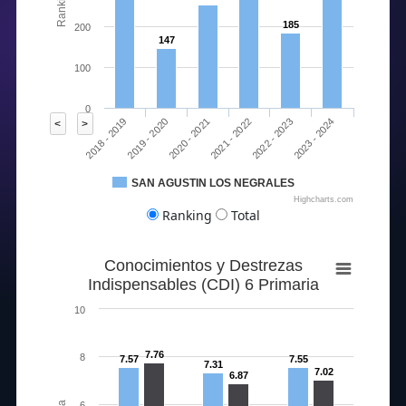
Ranking
185
200
147
100
0
2020 - 2021
2023 - 2024
2018 - 2019
2021 - 2022
2019 - 2020
2022 - 2023
<
>
SAN AGUSTIN LOS NEGRALES
Highcharts.com
Ranking
Total
Conocimientos y Destrezas
Indispensables (CDI) 6 Primaria
10
7.76
8
7.57
7.55
7.31
7.02
6.87
6