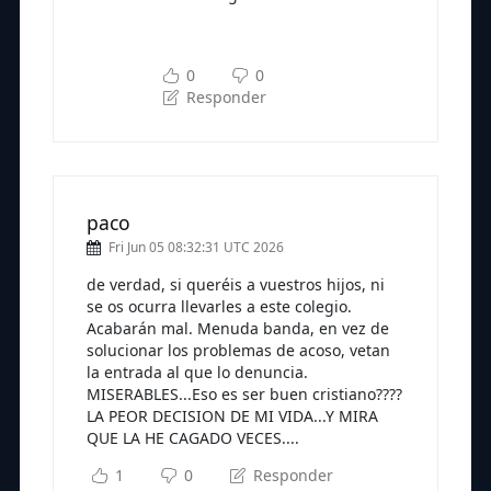
Subscríbete a nuestra newsletter
para seguir leyendo
0
0
Responder
paco
Fri Jun 05 08:32:31 UTC 2026
de verdad, si queréis a vuestros hijos, ni
se os ocurra llevarles a este colegio.
Acabarán mal. Menuda banda, en vez de
solucionar los problemas de acoso, vetan
la entrada al que lo denuncia.
MISERABLES...Eso es ser buen cristiano????
LA PEOR DECISION DE MI VIDA...Y MIRA
QUE LA HE CAGADO VECES....
1
0
Responder