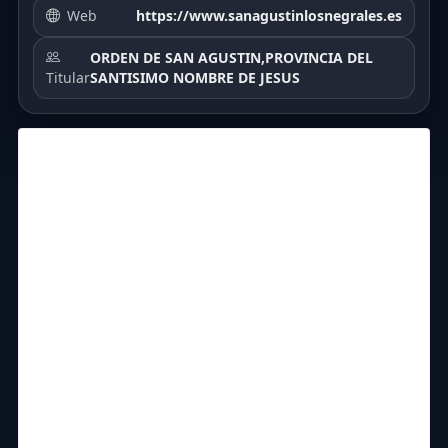
Web
https://www.sanagustinlosnegrales.es
ORDEN DE SAN AGUSTIN,PROVINCIA DEL
Titular
SANTISIMO NOMBRE DE JESUS
6.45
5.7
6.29
7.09