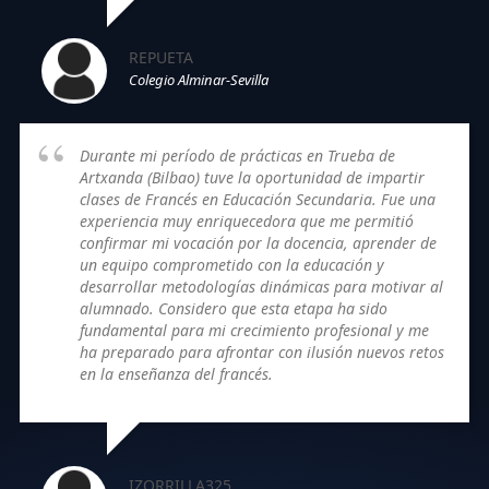
REPUETA
Colegio Alminar-Sevilla
Durante mi período de prácticas en Trueba de
Artxanda (Bilbao) tuve la oportunidad de impartir
clases de Francés en Educación Secundaria. Fue una
experiencia muy enriquecedora que me permitió
confirmar mi vocación por la docencia, aprender de
un equipo comprometido con la educación y
desarrollar metodologías dinámicas para motivar al
alumnado. Considero que esta etapa ha sido
fundamental para mi crecimiento profesional y me
ha preparado para afrontar con ilusión nuevos retos
en la enseñanza del francés.
IZORRILLA325