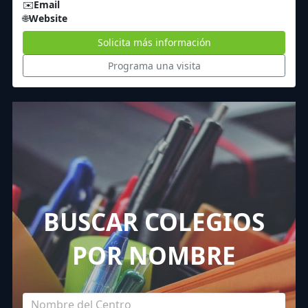
✉️
Email
🌐
Website
Solicita más información
Programa una visita
BUSCAR COLEGIOS
POR NOMBRE