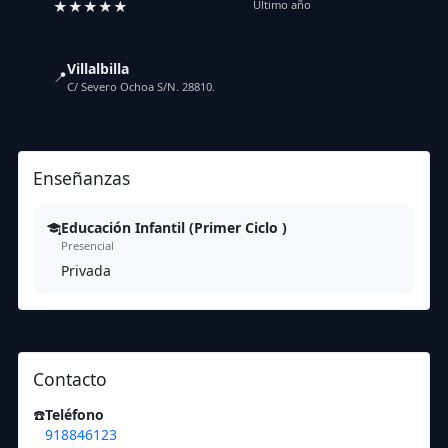
★★★★★
Último año
Villalbilla
📍
C/ Severo Ochoa S/N. 28810.
Enseñanzas
Educación Infantil (Primer Ciclo )
Presencial
Privada
Contacto
☎️
Teléfono
918846123