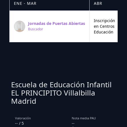
ENE - MAR
ABR
M
Inscripción
Jornadas de Puertas Abiertas
en Centros
Buscador
Educación
Escuela de Educación Infantil
EL PRINCIPITO Villalbilla
Madrid
Valoración
Nota media PAU
-- / 5
--