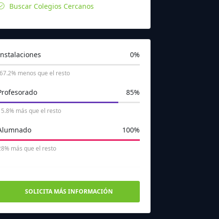
Buscar Colegios Cercanos
Instalaciones
0%
-67.2% menos que el resto
Profesorado
85%
15.8% más que el resto
Alumnado
100%
28% más que el resto
SOLICITA MÁS INFORMACIÓN