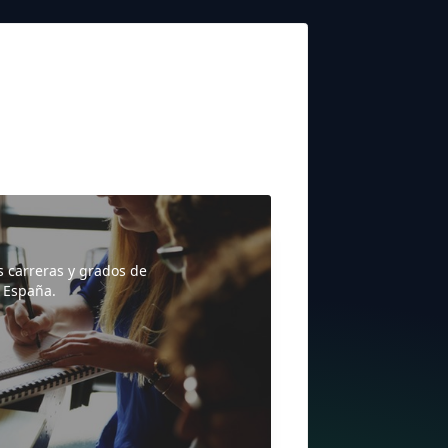
s carreras y grados de
 España.