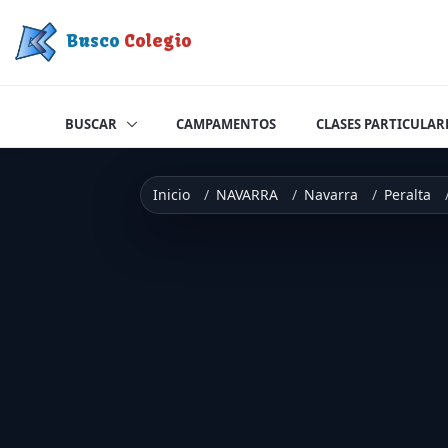
Saltar a contenido
Busco
Colegio
BUSCAR
CAMPAMENTOS
CLASES PARTICULAR
Inicio
NAVARRA
Navarra
Peralta