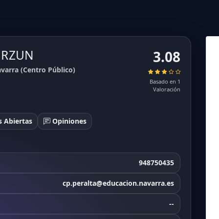
RURZUN
3.08
arra (Centro Público)
Basado en 1
Valoración
 Abiertas
Opiniones
948750435
cp.peralta@educacion.navarra.es
--