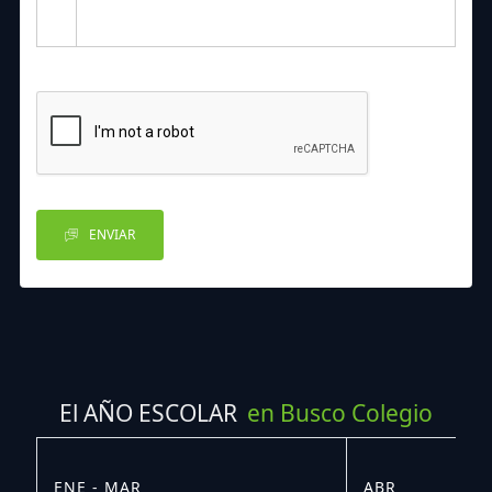
ENVIAR
El AÑO ESCOLAR
en Busco Colegio
ENE - MAR
ABR
M