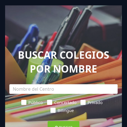
BUSCAR COLEGIOS
POR NOMBRE
Público
Concertado
Privado
Bilingüe