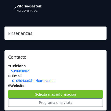
Vitoria-Gasteiz
📍
NO CONSTA. 00.
Enseñanzas
Contacto
☎️
Teléfono
945064862
✉️
Email
010504aa@hezkuntza.net
🌐
Website
Solicita más información
Programa una visita