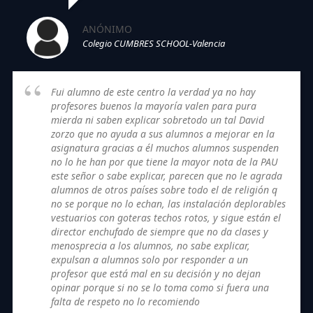
ANÓNIMO
Colegio CUMBRES SCHOOL-Valencia
Fui alumno de este centro la verdad ya no hay
profesores buenos la mayoría valen para pura
mierda ni saben explicar sobretodo un tal David
zorzo que no ayuda a sus alumnos a mejorar en la
asignatura gracias a él muchos alumnos suspenden
no lo he han por que tiene la mayor nota de la PAU
este señor o sabe explicar, parecen que no le agrada
alumnos de otros países sobre todo el de religión q
no se porque no lo echan, las instalación deplorables
vestuarios con goteras techos rotos, y sigue están el
director enchufado de siempre que no da clases y
menosprecia a los alumnos, no sabe explicar,
expulsan a alumnos solo por responder a un
profesor que está mal en su decisión y no dejan
opinar porque si no se lo toma como si fuera una
falta de respeto no lo recomiendo