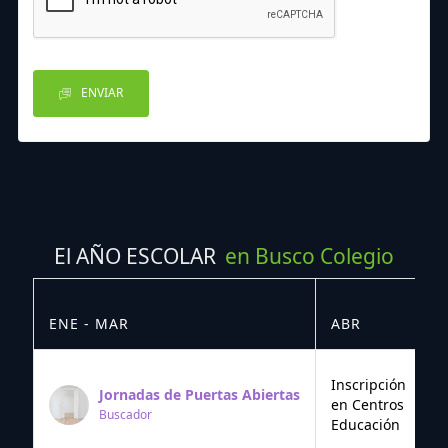
ENVIAR
El AÑO ESCOLAR
en Busco Colegio
ENE - MAR
ABR
M
Inscripción
Jornadas de Puertas Abiertas
en Centros
Buscador
Educación