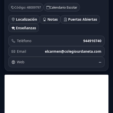
Código: 48009797
Calendario Escolar
Localización
Notas
Puertas Abiertas
Enseñanzas
Teléfono
944910740
Email
elcarmen@colegiourdaneta.com
Web
--