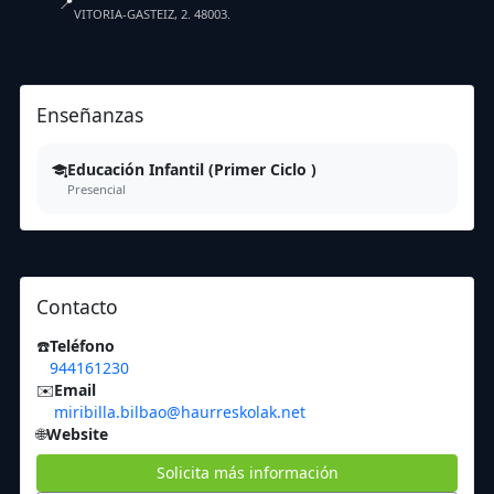
📍
VITORIA-GASTEIZ, 2. 48003.
Enseñanzas
Educación Infantil (Primer Ciclo )
Presencial
Contacto
☎️
Teléfono
944161230
✉️
Email
miribilla.bilbao@haurreskolak.net
🌐
Website
Solicita más información