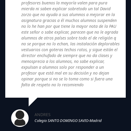
profesores buenos la mayoría valen para pura
mierda ni saben explicar sobretodo un tal David
zorzo que no ayuda a sus alumnos a mejorar en la
asignatura gracias a él muchos alumnos suspenden
no lo he han por que tiene la mayor nota de la PAU
este señor o sabe explicar, parecen que no le agrada
alumnos de otros países sobre todo el de religión q
no se porque no lo echan, las instalación deplorables
vestuarios con goteras techos rotos, y sigue están el
director enchufado de siempre que no da clases y
menosprecia a los alumnos, no sabe explicar,
expulsan a alumnos solo por responder a un
profesor que está mal en su decisión y no dejan
opinar porque si no se lo toma como si fuera una
falta de respeto no lo recomiendo
ANDRES
Colegio SANTO DOMINGO SAVIO-Madrid