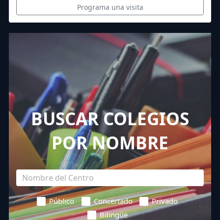
Programa una visita
BUSCAR COLEGIOS
POR NOMBRE
Público
Concertado
Privado
Bilingüe