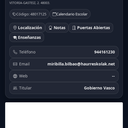
VITORIA-GASTEIZ, 2. 48003.
Código: 48017125
Calendario Escolar
Localización
Notas
Puertas Abiertas
Enseñanzas
Teléfono
944161230
Email
miribilla.bilbao@haurreskolak.net
Web
--
Titular
Gobierno Vasco