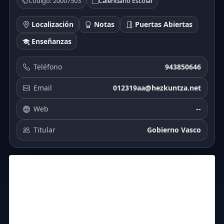
Código: 20007503
Calendario Escolar
Localización
Notas
Puertas Abiertas
Enseñanzas
Teléfono
943850646
Email
012319aa@hezkuntza.net
Web
--
Titular
Gobierno Vasco