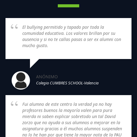
El bullying permitido y tapado por toda la
comunidad educativa. Los valores brillan por su
ausencia y si no te callas pasas a ser ex alumni con
mucho gusto.
ANÓNIMO
Colegio CUMBRES SCHOOL-Valencia
Fui alumno de este centro la verdad ya no hay
profesores buenos la mayoría valen para pura
mierda ni saben explicar sobretodo un tal David
zorzo que no ayuda a sus alumnos a mejorar en la
asignatura gracias a él muchos alumnos suspenden
no lo he han por que tiene la mayor nota de la PAU