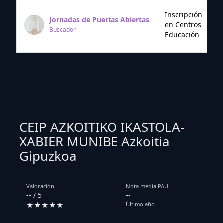
Inscripción
Jornadas de Puertas Abiertas
en Centros
Buscador
Educación
CEIP AZKOITIKO IKASTOLA-
XABIER MUNIBE Azkoitia
Gipuzkoa
Valoración
Nota media PAU
-- / 5
--
★★★★★
Último año