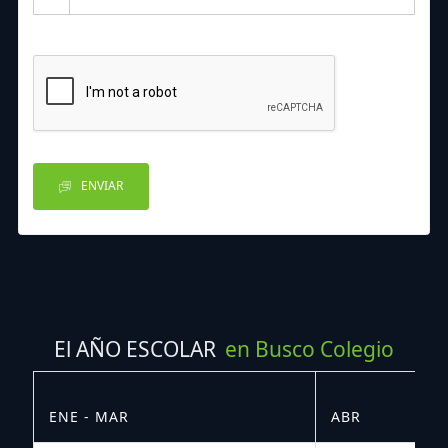
ENVIAR
El AÑO ESCOLAR
en Busco Colegio
ENE - MAR
ABR
M