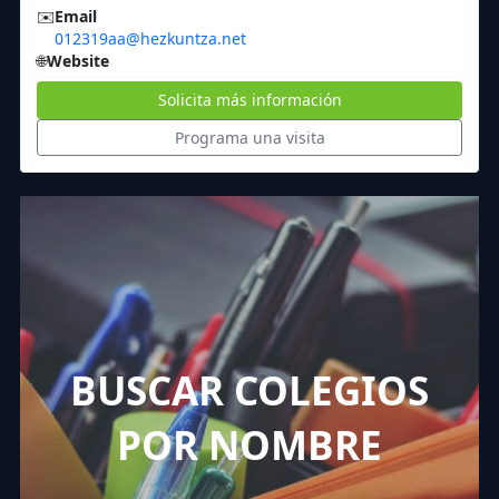
✉️
Email
012319aa@hezkuntza.net
🌐
Website
Solicita más información
Programa una visita
BUSCAR COLEGIOS
POR NOMBRE