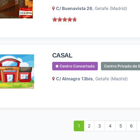
C/ Buenavista 26
, Getafe (Madrid)
CASAL
Centro Concertado
Centro Privado de E
C/ Almagro 13bis
, Getafe (Madrid)
1
2
3
4
5
6