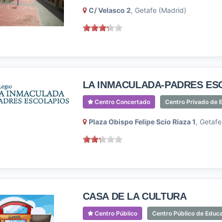
C/ Velasco 2
, Getafe (Madrid)
LA INMACULADA-PADRES ES
Centro Concertado
Centro Privado de E
Plaza Obispo Felipe Scio Riaza 1
, Getafe
CASA DE LA CULTURA
Centro Público
Centro Público de Educ