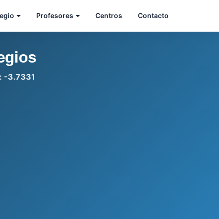
legio
Profesores
Centros
Contacto
egios
: -3.7331