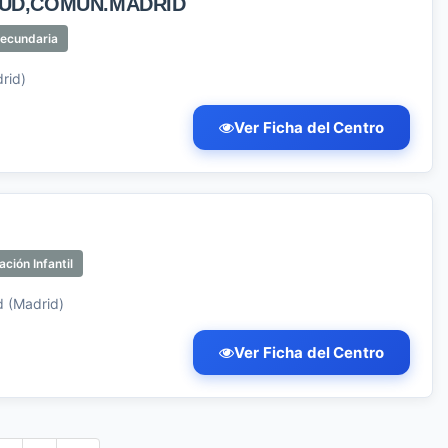
LUD,COMUN.MADRID
Secundaria
rid)
Ver Ficha del Centro
ción Infantil
d (Madrid)
Ver Ficha del Centro