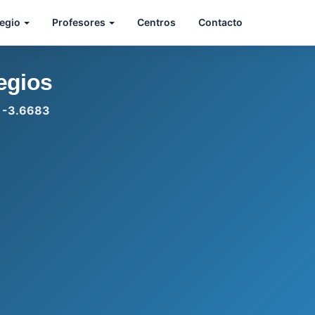
legio
Profesores
Centros
Contacto
egios
: -3.6683