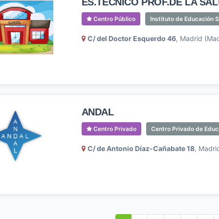
ES.TECNICO PROF.DE LA SA
Centro Público
Instituto de Educación 
C/ del Doctor Esquerdo 46
, Madrid (Mad
ANDAL
Centro Privado
Centro Privado de Educa
C/ de Antonio Díaz-Cañabate 18
, Madri