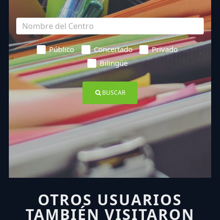
Público
Concertado
Privado
Bilingüe
BUSCAR
OTROS USUARIOS
TAMBIÉN VISITARON