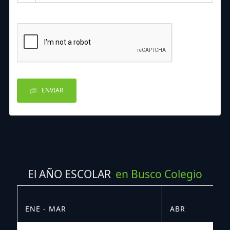
ENVIAR
El AÑO ESCOLAR
en Busco Colegio
ENE - MAR
ABR
M