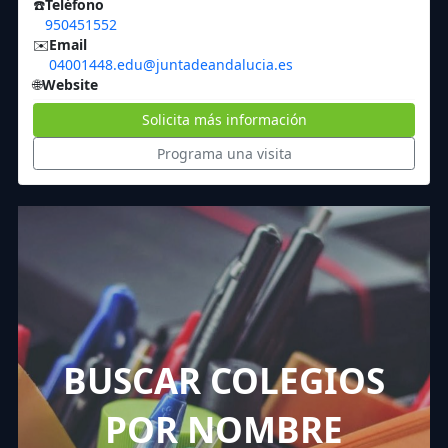
☎️
Teléfono
950451552
✉️
Email
04001448.edu@juntadeandalucia.es
🌐
Website
Solicita más información
Programa una visita
BUSCAR COLEGIOS
POR NOMBRE