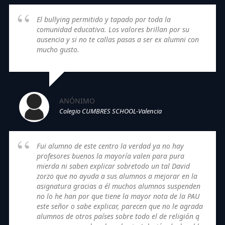
El bullying permitido y tapado por toda la
comunidad educativa. Los valores brillan por su
ausencia y si no te callas pasas a ser ex alumni con
mucho gusto.
ANÓNIMO
Colegio CUMBRES SCHOOL-Valencia
Fui alumno de este centro la verdad ya no hay
profesores buenos la mayoría valen para pura
mierda ni saben explicar sobretodo un tal David
zorzo que no ayuda a sus alumnos a mejorar en la
asignatura gracias a él muchos alumnos suspenden
no lo he han por que tiene la mayor nota de la PAU
este señor o sabe explicar, parecen que no le agrada
alumnos de otros países sobre todo el de religión q