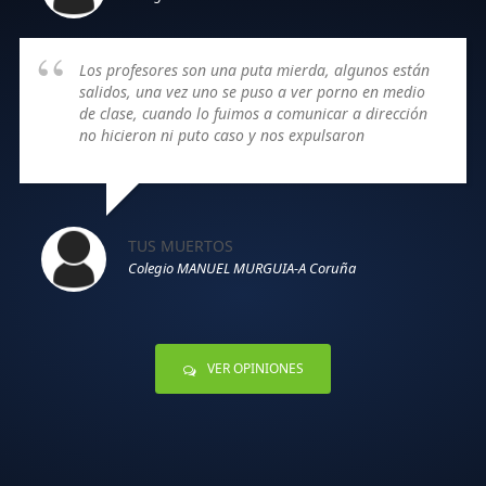
Los profesores son una puta mierda, algunos están
salidos, una vez uno se puso a ver porno en medio
de clase, cuando lo fuimos a comunicar a dirección
no hicieron ni puto caso y nos expulsaron
TUS MUERTOS
Colegio MANUEL MURGUIA-A Coruña
VER OPINIONES