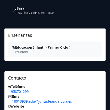
Baza
📍
Fray Jóse Vizcaíno, s/n. 18800.
Enseñanzas
Educación Infantil (Primer Ciclo )
Presencial
Contacto
☎️
Teléfono
958701299
✉️
Email
18013939.edu@juntadeandalucia.es
🌐
Website