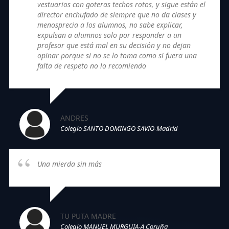
vestuarios con goteras techos rotos, y sigue están el
director enchufado de siempre que no da clases y
menosprecia a los alumnos, no sabe explicar,
expulsan a alumnos solo por responder a un
profesor que está mal en su decisión y no dejan
opinar porque si no se lo toma como si fuera una
falta de respeto no lo recomiendo
ANDRES
Colegio SANTO DOMINGO SAVIO-Madrid
Una mierda sin más
TU PUTA MADRE
Colegio MANUEL MURGUIA-A Coruña