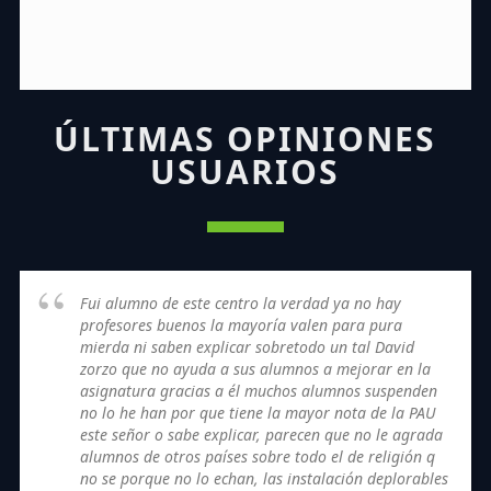
ÚLTIMAS OPINIONES
USUARIOS
Fui alumno de este centro la verdad ya no hay
profesores buenos la mayoría valen para pura
mierda ni saben explicar sobretodo un tal David
zorzo que no ayuda a sus alumnos a mejorar en la
asignatura gracias a él muchos alumnos suspenden
no lo he han por que tiene la mayor nota de la PAU
este señor o sabe explicar, parecen que no le agrada
alumnos de otros países sobre todo el de religión q
no se porque no lo echan, las instalación deplorables