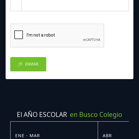
ENVIAR
El AÑO ESCOLAR
en Busco Colegio
ENE - MAR
ABR
M