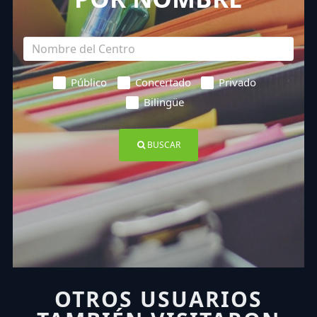
Público
Concertado
Privado
Bilingüe
BUSCAR
OTROS USUARIOS