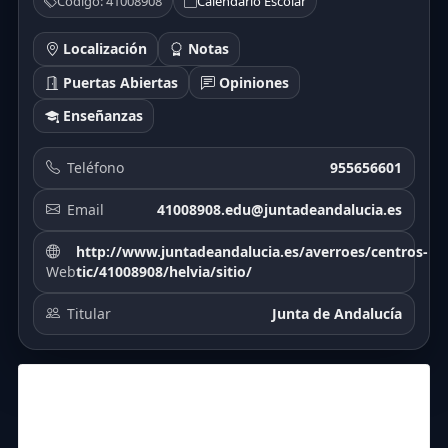
Código: 41008908
Calendario Escolar
Localización
Notas
Puertas Abiertas
Opiniones
Enseñanzas
Teléfono
955656601
Email
41008908.edu@juntadeandalucia.es
http://www.juntadeandalucia.es/averroes/centros-
Web
tic/41008908/helvia/sitio/
Titular
Junta de Andalucía