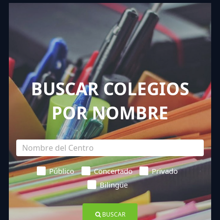
BUSCAR COLEGIOS
POR NOMBRE
Público
Concertado
Privado
Bilingüe
BUSCAR