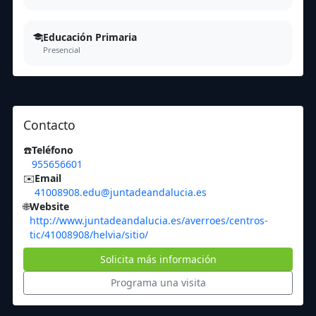
Educación Primaria
Presencial
Contacto
☎️
Teléfono
955656601
✉️
Email
41008908.edu@juntadeandalucia.es
🌐
Website
http://www.juntadeandalucia.es/averroes/centros-
tic/41008908/helvia/sitio/
Solicita más información
Programa una visita