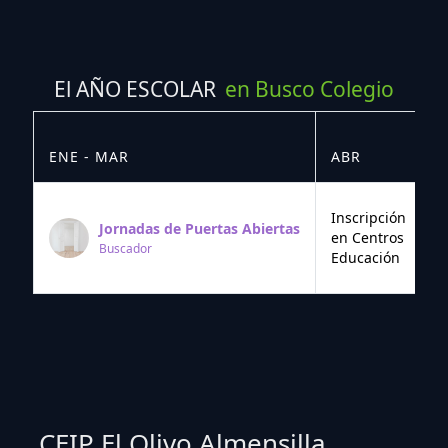
El AÑO ESCOLAR
en Busco Colegio
ENE - MAR
ABR
M
Inscripción
Jornadas de Puertas Abiertas
en Centros
Buscador
Educación
CEIP El Olivo Almensilla