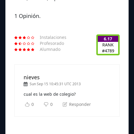
1 Opinión.
Instalaciones
6.17
Profesorado
RANK
Alumnado
#4789
nieves
Sun Sep 15 10:45:31 UTC 2013
cual es la web de colegio?
0
0
Responder