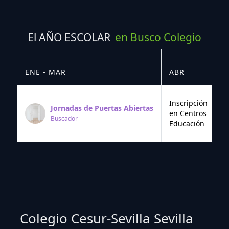
El AÑO ESCOLAR
en Busco Colegio
ENE - MAR
ABR
M
Inscripción
Jornadas de Puertas Abiertas
en Centros
Buscador
Educación
Colegio Cesur-Sevilla Sevilla