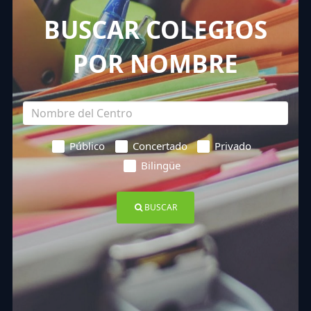
BUSCAR COLEGIOS
POR NOMBRE
Público
Concertado
Privado
Bilingüe
BUSCAR