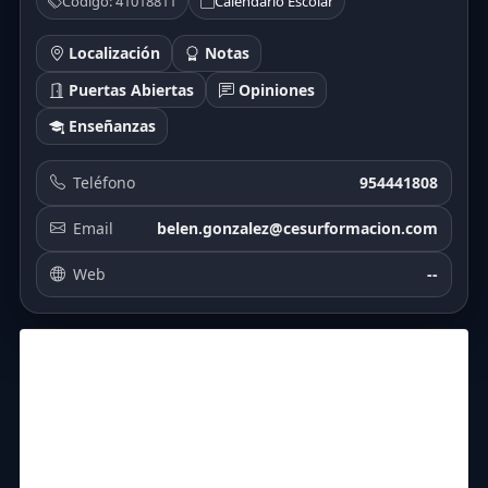
Código: 41018811
Calendario Escolar
Localización
Notas
Puertas Abiertas
Opiniones
Enseñanzas
Teléfono
954441808
Email
belen.gonzalez@cesurformacion.com
Web
--