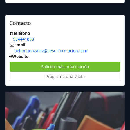
Contacto
☎️
Teléfono
954441808
✉️
Email
belen.gonzalez@cesurformacion.com
🌐
Website
Solicita más información
Programa una visita