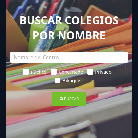
BUSCAR COLEGIOS
POR NOMBRE
Público
Concertado
Privado
Bilingüe
BUSCAR