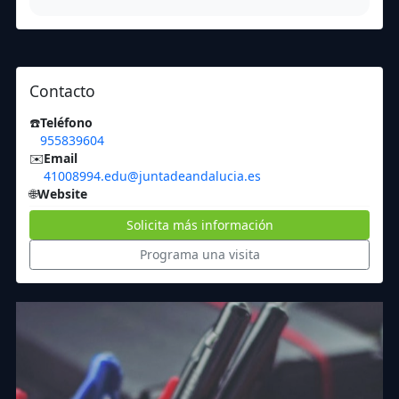
Contacto
☎️
Teléfono
955839604
✉️
Email
41008994.edu@juntadeandalucia.es
🌐
Website
Solicita más información
Programa una visita