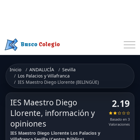
Busco
Colegio
Inicio
ANDALUCÍA
Sevilla
Los Palacios y Villafranca
IES Maestro Diego Llorente (BILINGÜE)
IES Maestro Diego
2.19
Llorente, información y
Basado en 3
opiniones
Valoraciones
IES Maestro Diego Llorente Los Palacios y
Villafranca Sevilla (Centro Público)