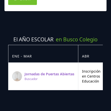
El AÑO ESCOLAR
en Busco Colegio
ENE - MAR
ABR
M
Inscripción
Jornadas de Puertas Abiertas
en Centros
Buscador
Educación