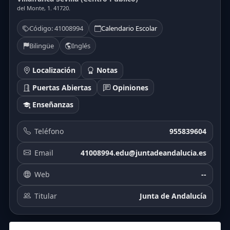
del Monte, 1. 41720.
Código: 41008994
Calendario Escolar
Bilingüe
Inglés
Localización
Notas
Puertas Abiertas
Opiniones
Enseñanzas
Teléfono
955839604
Email
41008994.edu@juntadeandalucia.es
Web
--
Titular
Junta de Andalucía