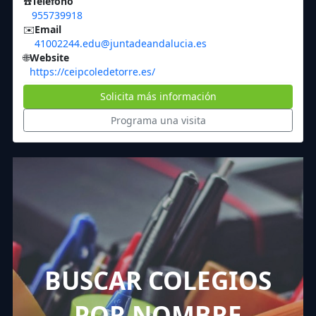
☎️
Teléfono
955739918
✉️
Email
41002244.edu@juntadeandalucia.es
🌐
Website
https://ceipcoledetorre.es/
Solicita más información
Programa una visita
BUSCAR COLEGIOS
POR NOMBRE