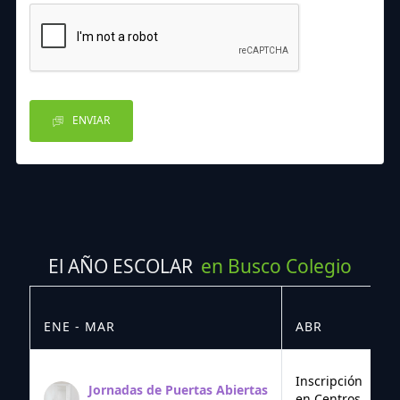
ENVIAR
El AÑO ESCOLAR
en Busco Colegio
ENE - MAR
ABR
M
Inscripción
Jornadas de Puertas Abiertas
en Centros