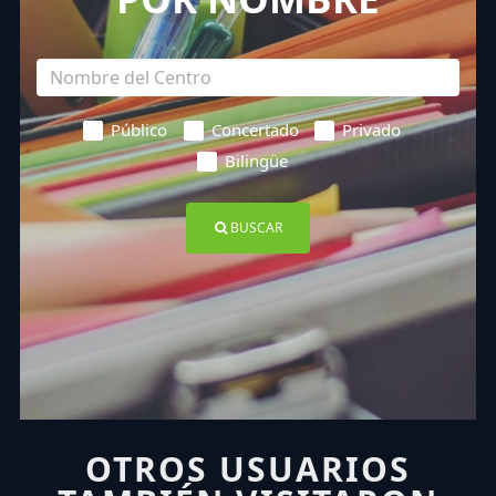
Público
Concertado
Privado
Bilingüe
BUSCAR
OTROS USUARIOS