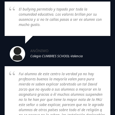
El bullying permitido y tapado por toda la
comunidad educativa. Los valores brillan por su
ausencia y si no te callas pasas a ser ex alumni con
mucho gusto.
ANÓNIMO
Colegio CUMBRES SCHOOL-Valencia
Fui alumno de este centro la verdad ya no hay
profesores buenos la mayoría valen para pura
mierda ni saben explicar sobretodo un tal David
zorzo que no ayuda a sus alumnos a mejorar en la
asignatura gracias a él muchos alumnos suspenden
no lo he han por que tiene la mayor nota de la PAU
este señor o sabe explicar, parecen que no le agrada
alumnos de otros países sobre todo el de religión q
no se porque no lo echan, las instalación deplorables