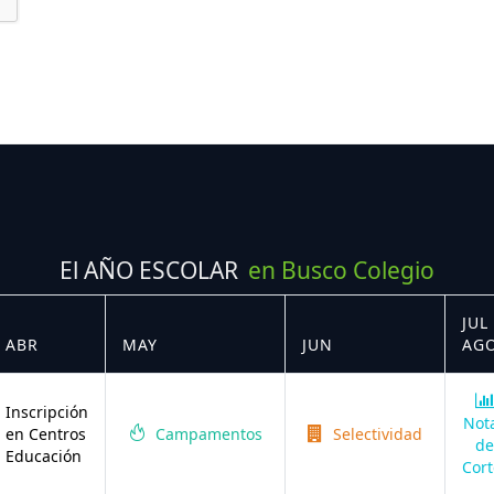
El AÑO ESCOLAR
en Busco Colegio
JUL 
ABR
MAY
JUN
AG
Inscripción
Not
en Centros
Campamentos
Selectividad
de
Educación
Cort