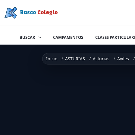
Saltar a contenido
Busco
Colegio
BUSCAR
CAMPAMENTOS
CLASES PARTICULAR
Inicio
ASTURIAS
Asturias
Aviles