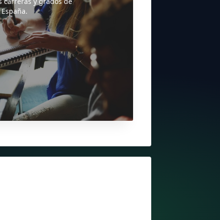
s carreras y grados de
 España.