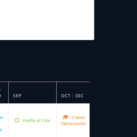
-
O
SEP
OCT - DIC
as
Clases
Vuelta al Cole
Particulares
e