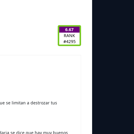
6.67
RANK
#4295
ue se limitan a destrozar tus
ndaria se dice que hay muy buenos