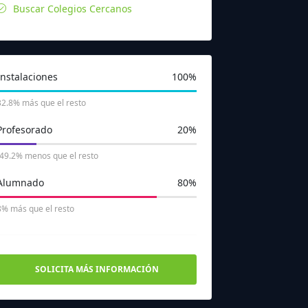
Buscar Colegios Cercanos
Instalaciones
100%
32.8% más que el resto
Profesorado
20%
-49.2% menos que el resto
Alumnado
80%
8% más que el resto
SOLICITA MÁS INFORMACIÓN