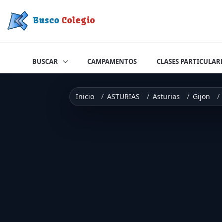
Saltar a contenido
Busco
Colegio
BUSCAR
CAMPAMENTOS
CLASES PARTICULAR
Inicio
ASTURIAS
Asturias
Gijon