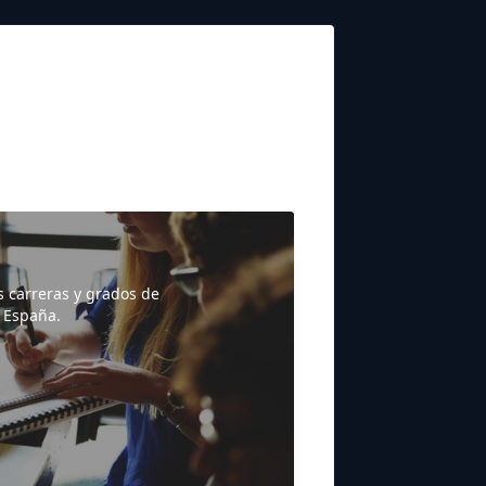
s carreras y grados de
 España.