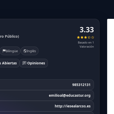
3.33
ro Público)
Basado en 1
Valoración
Bilingüe
Inglés
 Abiertas
Opiniones
985312131
emilioal@educastur.org
http://iesealarcos.es