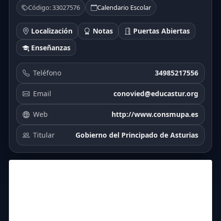
Código: 33027576
Calendario Escolar
Localización
Notas
Puertas Abiertas
Enseñanzas
Teléfono
34985217556
Email
conovied@educastur.org
Web
http://www.consmupa.es
Titular
Gobierno del Principado de Asturias