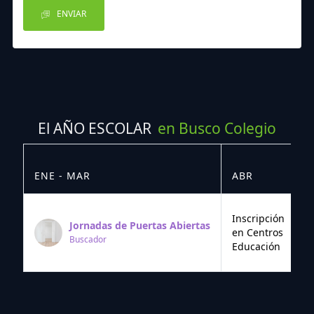
ENVIAR
El AÑO ESCOLAR
en Busco Colegio
ENE - MAR
ABR
M
Inscripción
Jornadas de Puertas Abiertas
en Centros
Buscador
Educación