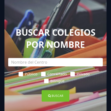
BUSCAR COLEGIOS
POR NOMBRE
Público
Concertado
Privado
Bilingüe
BUSCAR