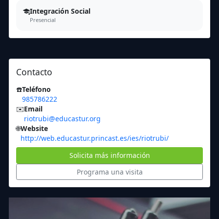
Integración Social
Presencial
Contacto
☎️
Teléfono
985786222
✉️
Email
riotrubi@educastur.org
🌐
Website
http://web.educastur.princast.es/ies/riotrubi/
Solicita más información
Programa una visita