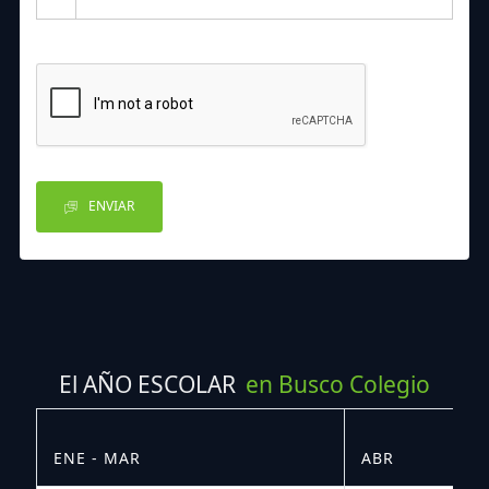
ENVIAR
El AÑO ESCOLAR
en Busco Colegio
ENE - MAR
ABR
M