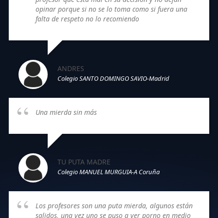
opinar porque si no se lo toma como si fuera una
falta de respeto no lo recomiendo
ANDRES
Colegio SANTO DOMINGO SAVIO-Madrid
Una mierda sin más
TU PUTA MADRE
Colegio MANUEL MURGUIA-A Coruña
Los profesores son una puta mierda, algunos están
salidos, una vez uno se puso a ver porno en medio