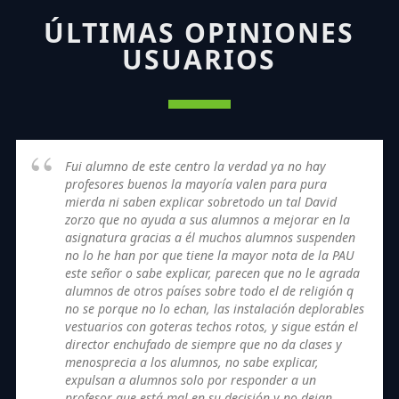
ÚLTIMAS OPINIONES
USUARIOS
Fui alumno de este centro la verdad ya no hay
profesores buenos la mayoría valen para pura
mierda ni saben explicar sobretodo un tal David
zorzo que no ayuda a sus alumnos a mejorar en la
asignatura gracias a él muchos alumnos suspenden
no lo he han por que tiene la mayor nota de la PAU
este señor o sabe explicar, parecen que no le agrada
alumnos de otros países sobre todo el de religión q
no se porque no lo echan, las instalación deplorables
vestuarios con goteras techos rotos, y sigue están el
director enchufado de siempre que no da clases y
menosprecia a los alumnos, no sabe explicar,
expulsan a alumnos solo por responder a un
profesor que está mal en su decisión y no dejan