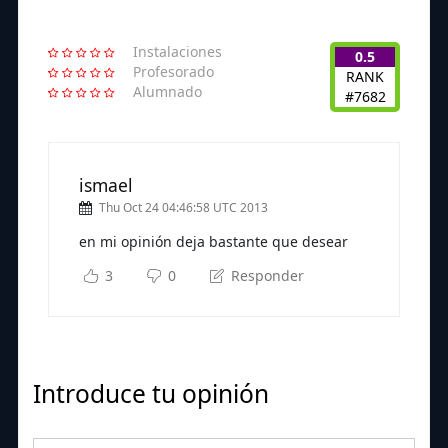
Instalaciones
0.5
Profesorado
RANK
Alumnado
#7682
ismael
Thu Oct 24 04:46:58 UTC 2013
en mi opinión deja bastante que desear
3
0
Responder
Introduce tu opinión