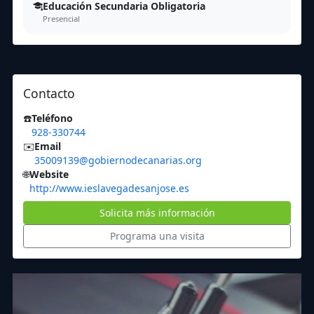
Educación Secundaria Obligatoria
Presencial
Contacto
☎️
Teléfono
928-330744
✉️
Email
35009139@gobiernodecanarias.org
🌐
Website
http://www.ieslavegadesanjose.es
Solicita más información
Programa una visita