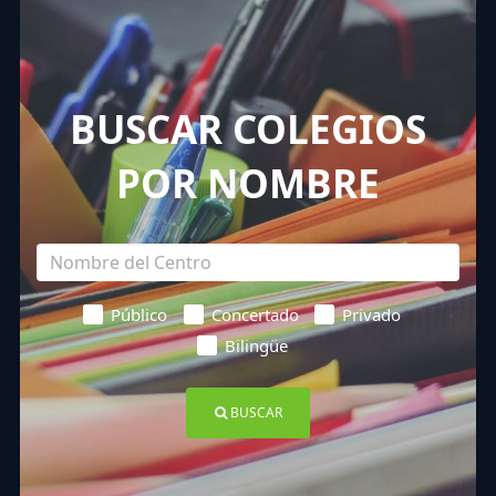
BUSCAR COLEGIOS
POR NOMBRE
Público
Concertado
Privado
Bilingüe
BUSCAR