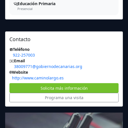
Educación Primaria
Presencial
Contacto
☎️
Teléfono
922-257003
✉️
Email
38009771@gobiernodecanarias.org
🌐
Website
http://www.caminolargo.es
Solicita más información
Programa una visita