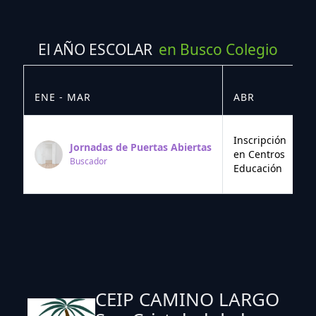
El AÑO ESCOLAR
en Busco Colegio
ENE - MAR
ABR
M
Inscripción
Jornadas de Puertas Abiertas
en Centros
Buscador
Educación
CEIP CAMINO LARGO