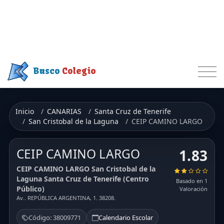
Busco
Colegio
Inicio
CANARIAS
Santa Cruz de Tenerife
San Cristobal de la Laguna
CEIP CAMINO LARGO
CEIP CAMINO LARGO
1.83
CEIP CAMINO LARGO San Cristobal de la
Laguna Santa Cruz de Tenerife (Centro
Basado en 1
Público)
Valoración
Av.. REPÚBLICA ARGENTINA, 1. 38208.
Código: 38009771
Calendario Escolar