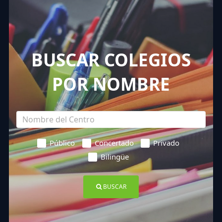
BUSCAR COLEGIOS
POR NOMBRE
Público
Concertado
Privado
Bilingüe
BUSCAR