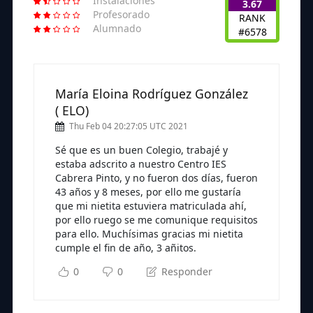
Instalaciones
3.67
Profesorado
RANK
Alumnado
#6578
María Eloina Rodríguez González
( ELO)
Thu Feb 04 20:27:05 UTC 2021
Sé que es un buen Colegio, trabajé y
estaba adscrito a nuestro Centro IES
Cabrera Pinto, y no fueron dos días, fueron
43 años y 8 meses, por ello me gustaría
que mi nietita estuviera matriculada ahí,
por ello ruego se me comunique requisitos
para ello. Muchísimas gracias mi nietita
cumple el fin de año, 3 añitos.
0
0
Responder