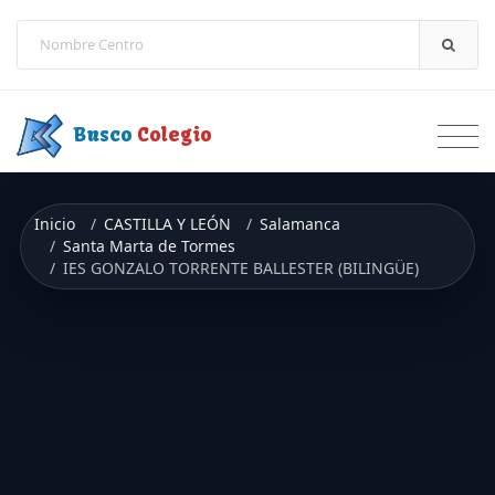
Saltar a contenido
Busco
Colegio
Inicio
CASTILLA Y LEÓN
Salamanca
Santa Marta de Tormes
IES GONZALO TORRENTE BALLESTER (BILINGÜE)