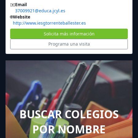
✉️
Email
37009921@educa.jcyl.es
🌐
Website
http://www.iesgtorrenteballester.es
Solicita más información
Programa una visita
BUSCAR COLEGIOS
POR NOMBRE