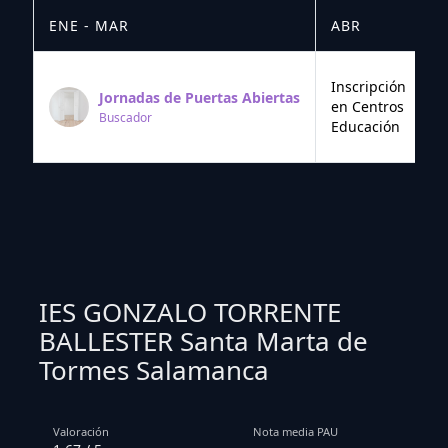
ENE - MAR
ABR
M
Inscripción
Jornadas de Puertas Abiertas
en Centros
Buscador
Educación
IES GONZALO TORRENTE
BALLESTER Santa Marta de
Tormes Salamanca
Valoración
Nota media PAU