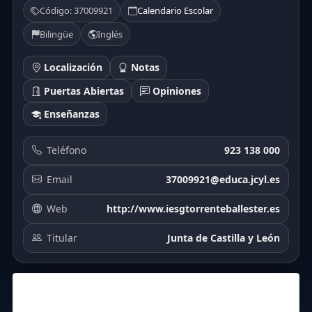
Código: 37009921
Calendario Escolar
Bilingüe
Inglés
Localización
Notas
Puertas Abiertas
Opiniones
Enseñanzas
Teléfono
923 138 000
Email
37009921@educa.jcyl.es
Web
http://www.iesgtorrenteballester.es
Titular
Junta de Castilla y León