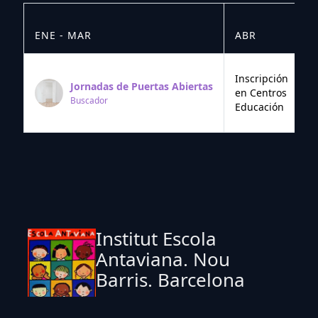
ENE - MAR
ABR
M
Inscripción
Jornadas de Puertas Abiertas
en Centros
Buscador
Educación
Institut Escola
Antaviana. Nou
Barris. Barcelona