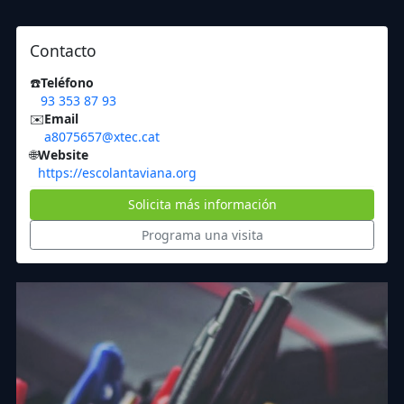
Contacto
☎️
Teléfono
93 353 87 93
✉️
Email
a8075657@xtec.cat
🌐
Website
https://escolantaviana.org
Solicita más información
Programa una visita