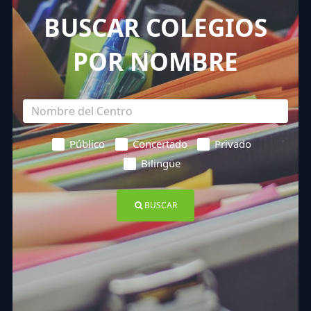
BUSCAR COLEGIOS
POR NOMBRE
Público
Concertado
Privado
Bilingüe
BUSCAR