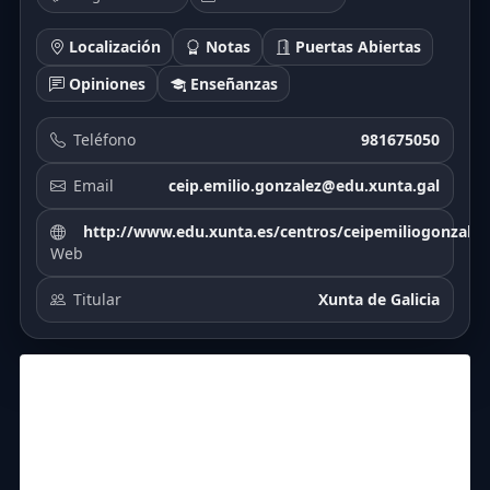
Localización
Notas
Puertas Abiertas
Opiniones
Enseñanzas
Teléfono
981675050
Email
ceip.emilio.gonzalez@edu.xunta.gal
http://www.edu.xunta.es/centros/ceipemiliogonzalez
Web
Titular
Xunta de Galicia