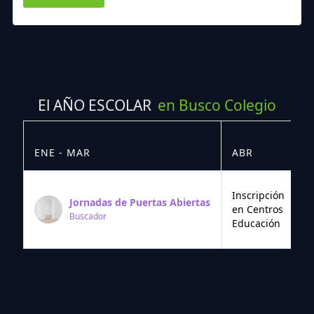
El AÑO ESCOLAR
en Busco Colegio
ENE - MAR
ABR
M
Inscripción
Jornadas de Puertas Abiertas
en Centros
Buscador
Educación