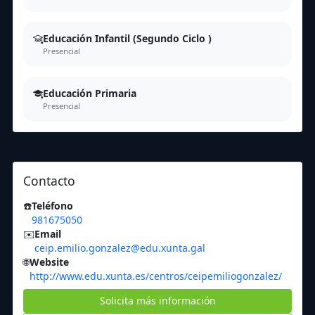
Educación Infantil (Segundo Ciclo )
Presencial
Educación Primaria
Presencial
Contacto
☎️
Teléfono
981675050
✉️
Email
ceip.emilio.gonzalez@edu.xunta.gal
🌐
Website
http://www.edu.xunta.es/centros/ceipemiliogonzalez/
Solicita más información