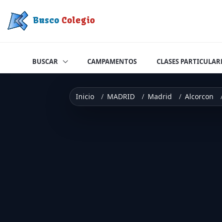
Saltar a contenido
Busco
Colegio
BUSCAR
CAMPAMENTOS
CLASES PARTICULAR
Inicio
MADRID
Madrid
Alcorcon