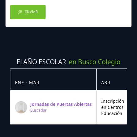
ENVIAR
El AÑO ESCOLAR
en Busco Colegio
ENE - MAR
ABR
M
Inscripción
Jornadas de Puertas Abiertas
en Centros
Buscador
Educación