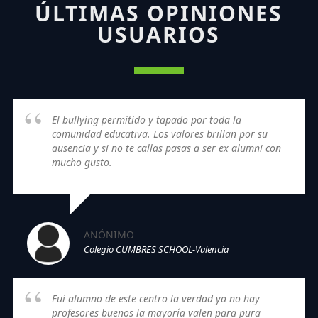
ÚLTIMAS OPINIONES
USUARIOS
El bullying permitido y tapado por toda la
comunidad educativa. Los valores brillan por su
ausencia y si no te callas pasas a ser ex alumni con
mucho gusto.
ANÓNIMO
Colegio CUMBRES SCHOOL-Valencia
Fui alumno de este centro la verdad ya no hay
profesores buenos la mayoría valen para pura