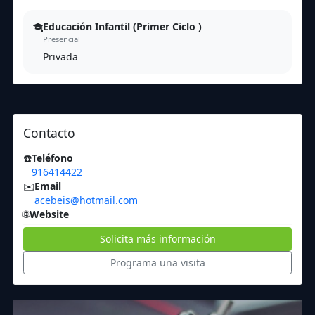
Educación Infantil (Primer Ciclo )
Presencial
Privada
Contacto
☎️
Teléfono
916414422
✉️
Email
acebeis@hotmail.com
🌐
Website
Solicita más información
Programa una visita