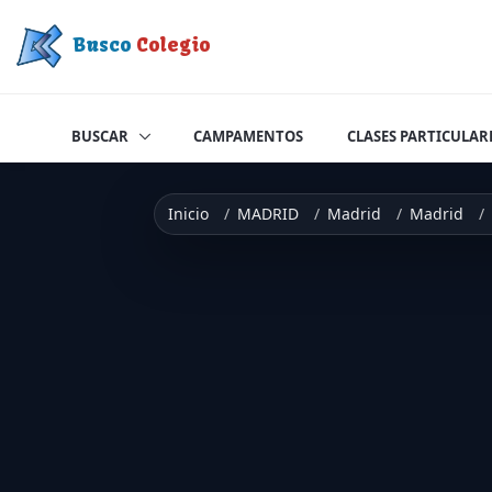
Saltar a contenido
Busco
Colegio
BUSCAR
CAMPAMENTOS
CLASES PARTICULAR
Inicio
MADRID
Madrid
Madrid