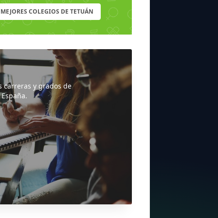
MEJORES COLEGIOS DE TETUÁN
s carreras y grados de
 España.