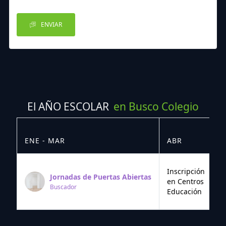
ENVIAR
El AÑO ESCOLAR
en Busco Colegio
ENE - MAR
ABR
M
Inscripción
Jornadas de Puertas Abiertas
en Centros
Buscador
Educación