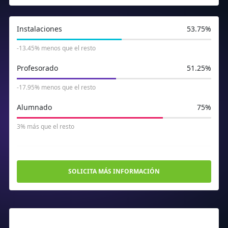
Instalaciones
53.75%
-13.45% menos que el resto
Profesorado
51.25%
-17.95% menos que el resto
Alumnado
75%
3% más que el resto
SOLICITA MÁS INFORMACIÓN