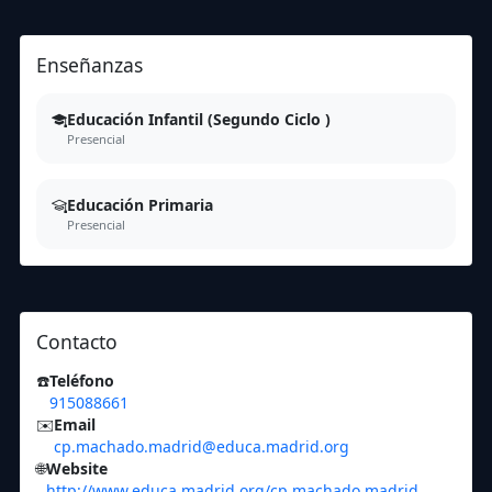
Enseñanzas
Educación Infantil (Segundo Ciclo )
Presencial
Educación Primaria
Presencial
Contacto
☎️
Teléfono
915088661
✉️
Email
cp.machado.madrid@educa.madrid.org
🌐
Website
http://www.educa.madrid.org/cp.machado.madrid