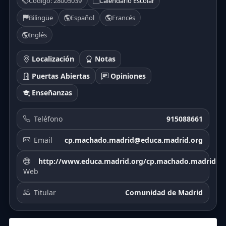
Código: 28005039
Calendario Escolar
Bilingüe
Español
Francés
Inglés
Localización
Notas
Puertas Abiertas
Opiniones
Enseñanzas
Teléfono
915088661
Email
cp.machado.madrid@educa.madrid.org
http://www.educa.madrid.org/cp.machado.madrid
Web
Titular
Comunidad de Madrid