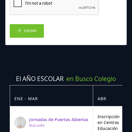
ENVIAR
El AÑO ESCOLAR
en Busco Colegio
ENE - MAR
ABR
M
Inscripción
Jornadas de Puertas Abiertas
en Centros
Buscador
Educación