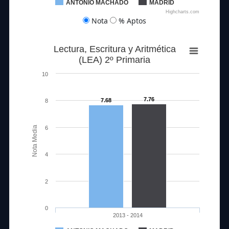
ANTONIO MACHADO
MADRID
Highcharts.com
Nota
% Aptos
Lectura, Escritura y Aritmética
(LEA) 2º Primaria
10
7.76
7.68
8
Nota Media
6
4
2
0
2013 - 2014