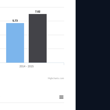
7.02
5.73
2014 - 2015
Highcharts.com
O