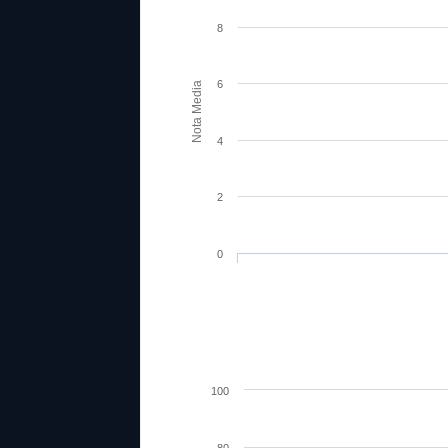
8
6
Nota Media
4
2
0
100
80