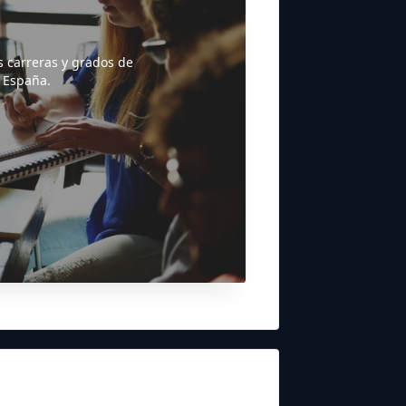
s carreras y grados de
 España.