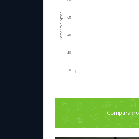
Porcentaje Aptos
60
40
20
0
Compara not