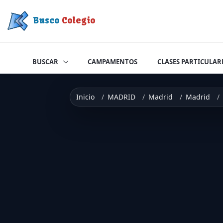
Saltar a contenido
Busco
Colegio
BUSCAR
CAMPAMENTOS
CLASES PARTICULAR
Inicio
MADRID
Madrid
Madrid