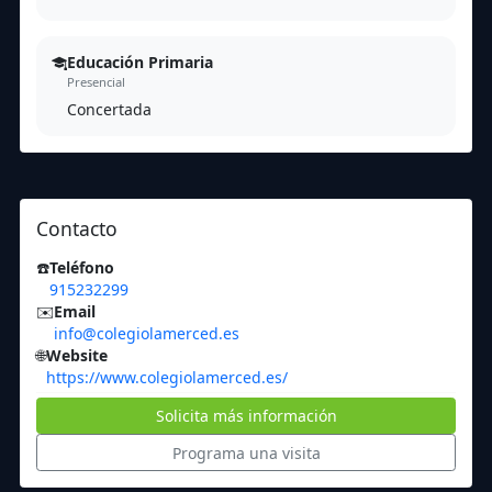
Educación Primaria
Presencial
Concertada
Contacto
☎️
Teléfono
915232299
✉️
Email
info@colegiolamerced.es
🌐
Website
https://www.colegiolamerced.es/
Solicita más información
Programa una visita