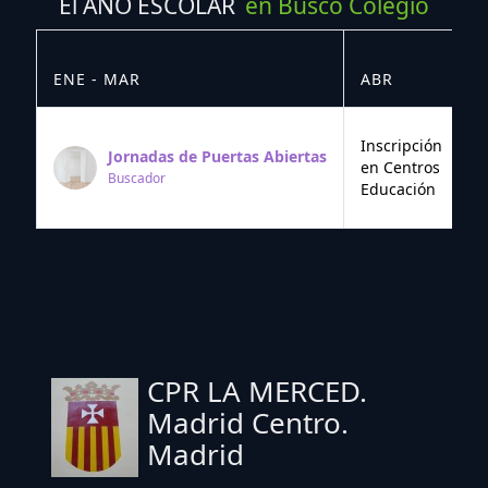
El AÑO ESCOLAR
en Busco Colegio
ENE - MAR
ABR
M
Inscripción
Jornadas de Puertas Abiertas
en Centros
Buscador
Educación
CPR LA MERCED.
Madrid Centro.
Madrid