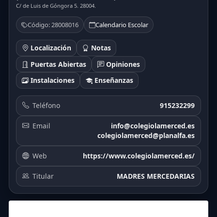
C/ de Luis de Góngora 5. 28004.
Código: 28008016
Calendario Escolar
Localización
Notas
Puertas Abiertas
Opiniones
Instalaciones
Enseñanzas
Teléfono
915232299
Email
info@colegiolamerced.es
colegiolamerced@planalfa.es
Web
https://www.colegiolamerced.es/
Titular
MADRES MERCEDARIAS