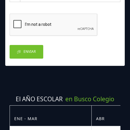
ENVIAR
El AÑO ESCOLAR
en Busco Colegio
ENE - MAR
ABR
M