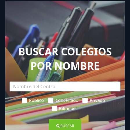
BUSCAR COLEGIOS
POR NOMBRE
Público
Concertado
Privado
Bilingüe
BUSCAR