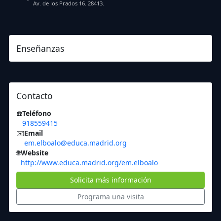
Av. de los Prados 16. 28413.
Enseñanzas
Contacto
☎️
Teléfono
918559415
✉️
Email
em.elboalo@educa.madrid.org
🌐
Website
http://www.educa.madrid.org/em.elboalo
Solicita más información
Programa una visita