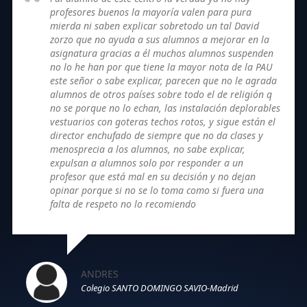
profesores buenos la mayoría valen para pura
mierda ni saben explicar sobretodo un tal David
zorzo que no ayuda a sus alumnos a mejorar en la
asignatura gracias a él muchos alumnos suspenden
no lo he han por que tiene la mayor nota de la PAU
este señor o sabe explicar, parecen que no le agrada
alumnos de otros países sobre todo el de religión q
no se porque no lo echan, las instalación deplorables
vestuarios con goteras techos rotos, y sigue están el
director enchufado de siempre que no da clases y
menosprecia a los alumnos, no sabe explicar,
expulsan a alumnos solo por responder a un
profesor que está mal en su decisión y no dejan
opinar porque si no se lo toma como si fuera una
falta de respeto no lo recomiendo
ANDRES
Colegio SANTO DOMINGO SAVIO-Madrid