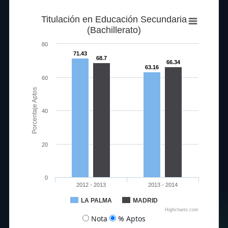
Titulación en Educación Secundaria
(Bachillerato)
80
71.43
68.7
66.34
63.16
60
Porcentaje Aptos
40
20
0
2012 - 2013
2013 - 2014
LA PALMA
MADRID
Highcharts.com
Nota
% Aptos