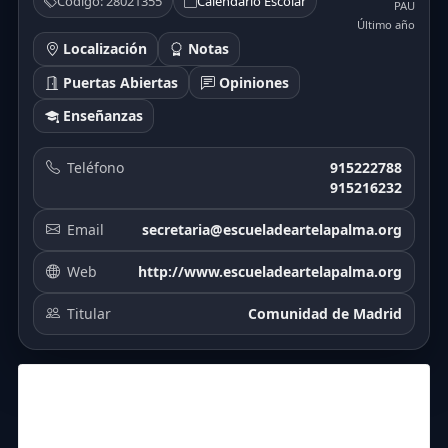
Código: 28021355
Calendario Escolar
PAU
Último año
Localización
Notas
Puertas Abiertas
Opiniones
Enseñanzas
Teléfono
915222788
915216232
Email
secretaria@escueladeartelapalma.org
Web
http://www.escueladeartelapalma.org
Titular
Comunidad de Madrid