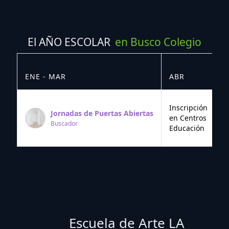
El AÑO ESCOLAR
en Busco Colegio
ENE - MAR
ABR
M
Inscripción
Jornadas de Puertas Abiertas
en Centros
Buscador
Educación
Escuela de Arte LA