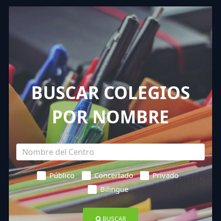
BUSCAR COLEGIOS
POR NOMBRE
Público
Concertado
Privado
Bilingüe
BUSCAR