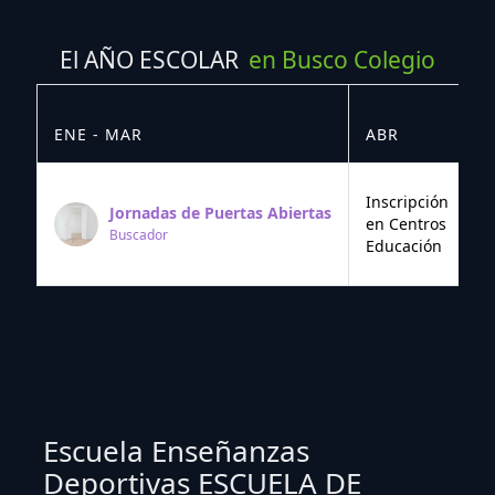
El AÑO ESCOLAR
en Busco Colegio
ENE - MAR
ABR
M
Inscripción
Jornadas de Puertas Abiertas
en Centros
Buscador
Educación
Escuela Enseñanzas
Deportivas ESCUELA DE