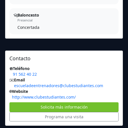
Baloncesto
Presencial
Concertada
Contacto
☎️
Teléfono
91 562 40 22
✉️
Email
escueladeentrenadores@clubestudiantes.com
🌐
Website
http://www.clubestudiantes.com/
Solicita más información
Programa una visita