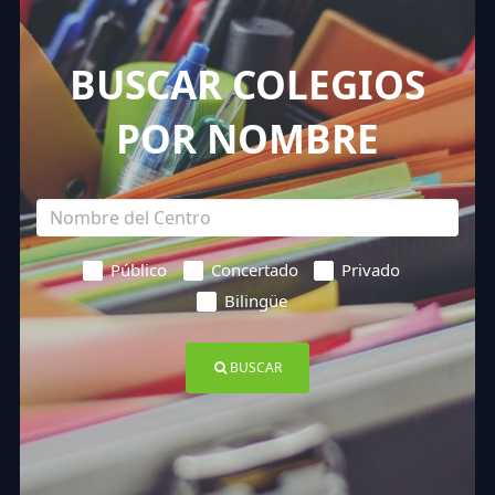
BUSCAR COLEGIOS
POR NOMBRE
Público
Concertado
Privado
Bilingüe
BUSCAR