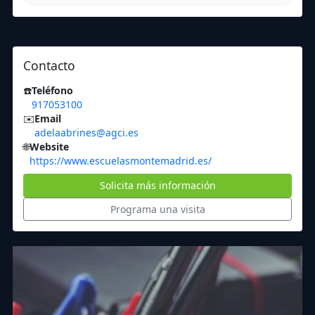
Contacto
☎️
Teléfono
917053100
✉️
Email
adelaabrines@agci.es
🌐
Website
https://www.escuelasmontemadrid.es/
Solicita más información
Programa una visita