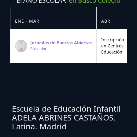
El AÑO ESCOLAR
en Busco Colegio
ENE - MAR
ABR
M
Inscripción
Jornadas de Puertas Abiertas
en Centros
Buscador
Educación
Escuela de Educación Infantil
ADELA ABRINES CASTAÑOS.
Latina. Madrid