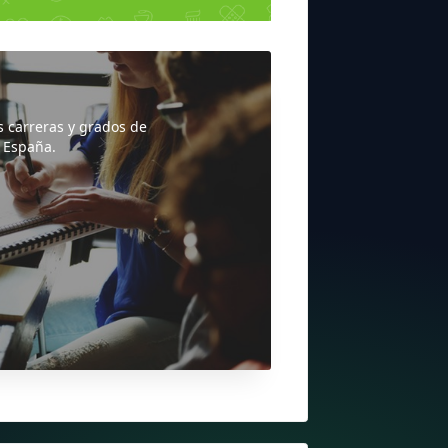
s carreras y grados de
 España.