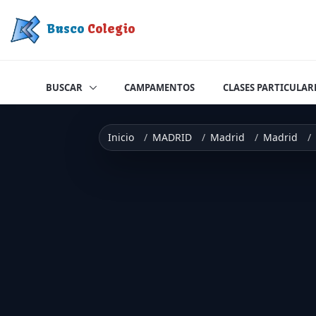
Saltar a contenido
Busco
Colegio
BUSCAR
CAMPAMENTOS
CLASES PARTICULAR
Inicio
MADRID
Madrid
Madrid