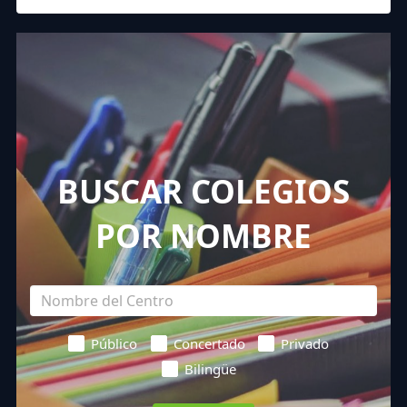
BUSCAR COLEGIOS
POR NOMBRE
Público
Concertado
Privado
Bilingüe