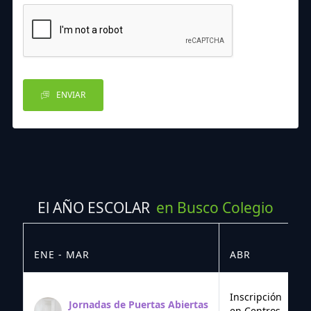
ENVIAR
El AÑO ESCOLAR
en Busco Colegio
ENE - MAR
ABR
M
Inscripción
Jornadas de Puertas Abiertas
en Centros