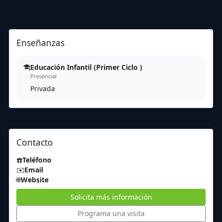
Enseñanzas
Educación Infantil (Primer Ciclo )
Presencial
Privada
Contacto
☎️
Teléfono
✉️
Email
🌐
Website
Solicita más información
Programa una visita