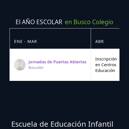
El AÑO ESCOLAR
en Busco Colegio
ENE - MAR
ABR
M
Inscripción
Jornadas de Puertas Abiertas
en Centros
Buscador
Educación
Escuela de Educación Infantil