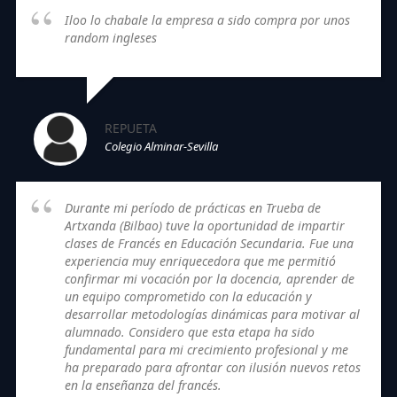
Iloo lo chabale la empresa a sido compra por unos
random ingleses
REPUETA
Colegio Alminar-Sevilla
Durante mi período de prácticas en Trueba de
Artxanda (Bilbao) tuve la oportunidad de impartir
clases de Francés en Educación Secundaria. Fue una
experiencia muy enriquecedora que me permitió
confirmar mi vocación por la docencia, aprender de
un equipo comprometido con la educación y
desarrollar metodologías dinámicas para motivar al
alumnado. Considero que esta etapa ha sido
fundamental para mi crecimiento profesional y me
ha preparado para afrontar con ilusión nuevos retos
en la enseñanza del francés.