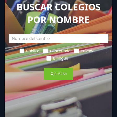
BUSCAR COLEGIOS
POR NOMBRE
Público
Concertado
Privado
Bilingüe
BUSCAR