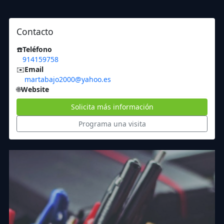
Contacto
☎️
Teléfono
914159758
✉️
Email
martabajo2000@yahoo.es
🌐
Website
Solicita más información
Programa una visita