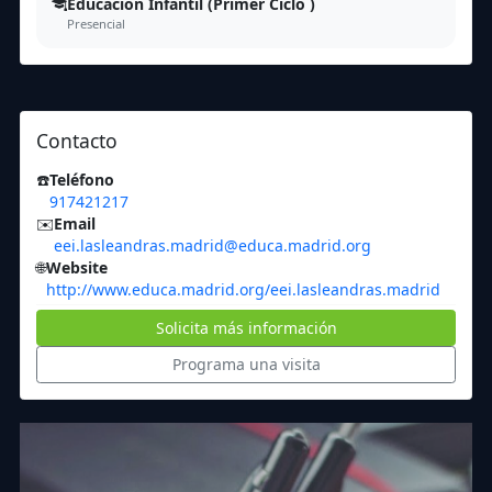
Educación Infantil (Primer Ciclo )
Presencial
Contacto
☎️
Teléfono
917421217
✉️
Email
eei.lasleandras.madrid@educa.madrid.org
🌐
Website
http://www.educa.madrid.org/eei.lasleandras.madrid
Solicita más información
Programa una visita