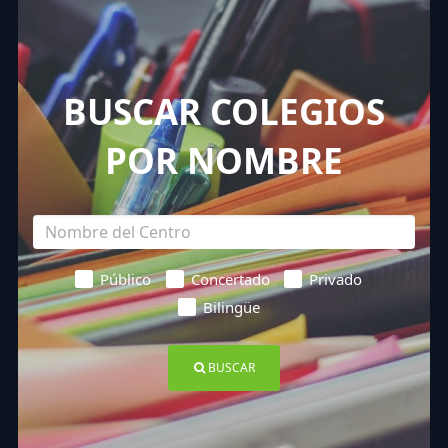
BUSCAR COLEGIOS
POR NOMBRE
Público
Concertado
Privado
Bilingüe
BUSCAR