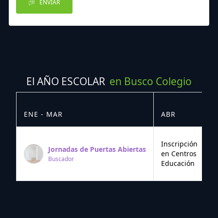
ENVIAR
El AÑO ESCOLAR
en Busco Colegio
ENE - MAR
ABR
M
Inscripción
Jornadas de Puertas Abiertas
en Centros
Buscador
Educación